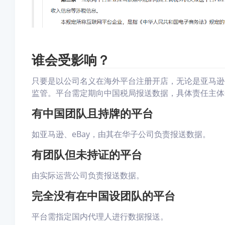
谁会受影响？
只要是以公司名义在海外平台注册开店，无论是亚马逊、e
监管。平台需定期向中国税局报送数据，具体责任主体
有中国团队且持牌的平台
如亚马逊、eBay，由其在华子公司负责报送数据。
有团队但未持证的平台
由实际运营公司负责报送数据。
完全没有在中国设团队的平台
平台需指定国内代理人进行数据报送。