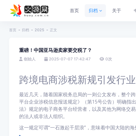
首页
归档
关于
首页
归档
2025
正文
重磅！中国亚马逊卖家要交税了？
创始人
2025-07-07 17:42:47
0
次
跨境电商涉税新规引发行业
最近几天，随着国家税务总局的一则公文发布，整个跨
平台企业涉税信息报送规定》（第15号公告）明确指
法》规定的电子商务平台经营者，以及其他为网络交易
的法人或非法人组织。
这一规定可谓“一石激起千层浪”，意味着中国大陆的