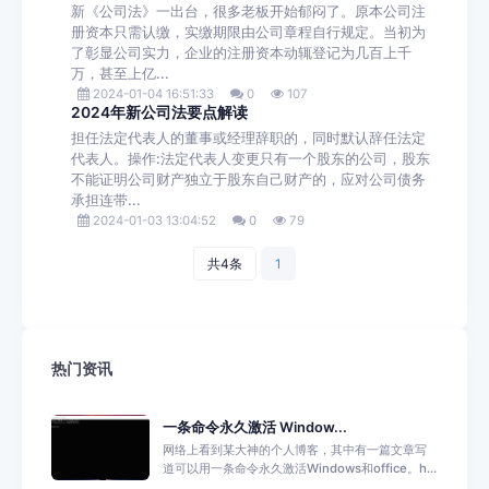
新《公司法》一出台，很多老板开始郁闷了。原本公司注
册资本只需认缴，实缴期限由公司章程自行规定。当初为
了彰显公司实力，企业的注册资本动辄登记为几百上千
万，甚至上亿...
2024-01-04 16:51:33
0
107
2024年新公司法要点解读
担任法定代表人的董事或经理辞职的，同时默认辞任法定
代表人。操作:法定代表人变更只有一个股东的公司，股东
不能证明公司财产独立于股东自己财产的，应对公司债务
承担连带...
2024-01-03 13:04:52
0
79
共4条
1
热门资讯
一条命令永久激活 Window...
网络上看到某大神的个人博客，其中有一篇文章写
道可以用一条命令永久激活Windows和office。h...