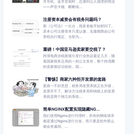
牙耳机、蓝牙音箱时，总遇到让人崩溃的情况
——声音卡顿、断断续...
注册资本减资会有税务问题吗？
新《公司法》一出台，很多老板开始郁闷了。
原本公司注册资本只需认缴，实缴期限由公司
章程自行规定。当初为...
重磅！中国亚马逊卖家要交税了？
跨境电商涉税新规引发行业热议最近几天，随
着国家税务总局的一则公文发布，整个跨境圈
的卖家都议论纷纷。国...
【警惕】商家六种拒开发票的套路
套路一不好意思，税务局发票系统正在升级，
发票开不了。解决方法税务局和纳税人的发票
系统是两个独立的系统...
简单NGINX配置实现隐藏NG...
我们使用Nginx进行代理时，所有的网络请求
都是通过Nginx进行分发。而只要是软件那么
都会有漏洞。...