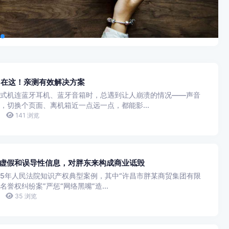
出在这！亲测有效解决方案
式机连蓝牙耳机、蓝牙音箱时，总遇到让人崩溃的情况——声音
，切换个页面、离机箱近一点远一点，都能影...
141 浏览
播虚假和误导性信息，对胖东来构成商业诋毁
025年人民法院知识产权典型案例，其中“许昌市胖某商贸集团有限
权纠纷案”严惩“网络黑嘴”造...
35 浏览